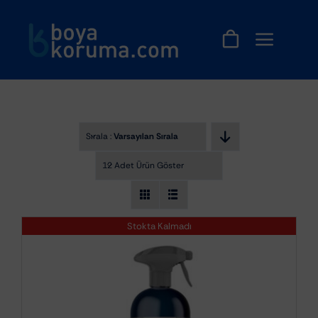
Skip
to
content
Sırala :
Varsayılan Sıralama
12 Adet Ürün Göster
Stokta Kalmadı