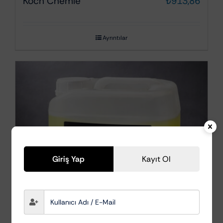
Koch Chemie
₺
913,86
Ayrıntılar
Giriş Yap
Kayıt Ol