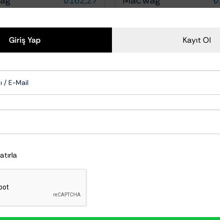
ag
₺
162,27
MacWag
₺
 Ekle
Ayrıntılar
Sepete Ekle
Giriş Yap
Kayıt Ol
Hatırla