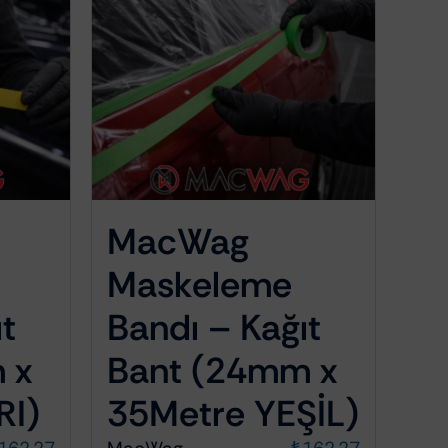
MacWag
Maskeleme
t
Bandı – Kağıt
 x
Bant (24mm x
RI)
35Metre YEŞİL)