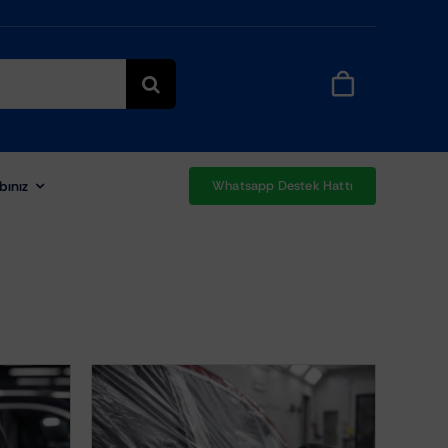
bınız
Whatsapp Destek Hattı