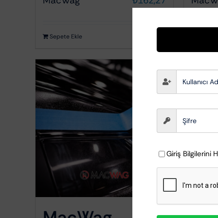
MacWag
₺
162,27
MacW
Kumaş Döşeme Temizleyiciler
Sepete Ekle
Ayrıntılar
Sepete
Giriş Bilgilerini 
MacWag