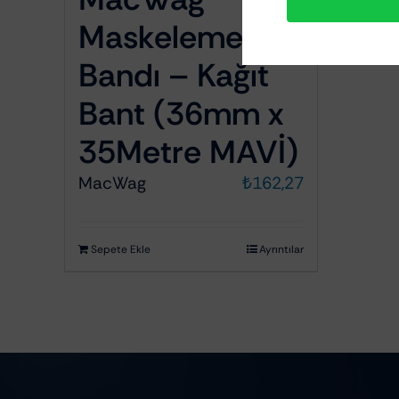
Maskeleme
Bandı – Kağıt
Bant (36mm x
35Metre MAVİ)
MacWag
₺
162,27
Sepete Ekle
Ayrıntılar