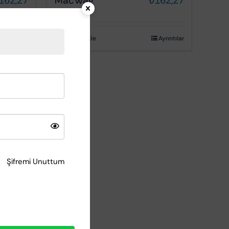
162,27
MacWag
₺
162,27
Ayrıntılar
Sepete Ekle
Ayrıntılar
Şifremi Unuttum