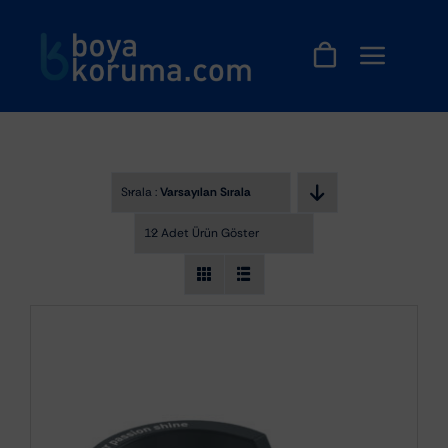
Skip
to
content
Sırala :
Varsayılan Sıralama
12 Adet Ürün Göster