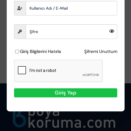
Detay Aydınlatma
Scangrip
₺
10.219,87
Sepete Ekle
Ayrıntılar
Giriş Bilgilerini Hatırla
Şifremi Unuttum
Giriş Yap