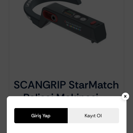
SCANGRIP StarMatch
– Polisaj Makinesi
Üzerine Monte
Giriş Yap
Kayıt Ol
Edilebilen 180° LED