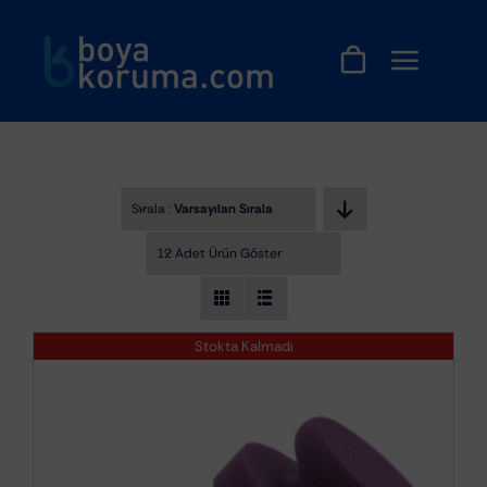
Skip
to
content
Sırala :
Varsayılan Sıralama
12 Adet Ürün Göster
Stokta Kalmadı