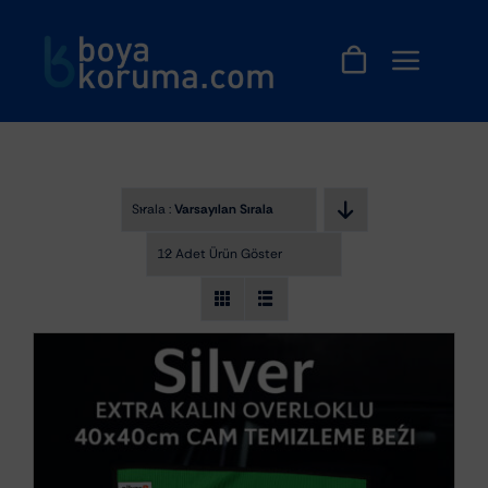
Skip
to
content
Sırala :
Varsayılan Sıralama
12 Adet Ürün Göster