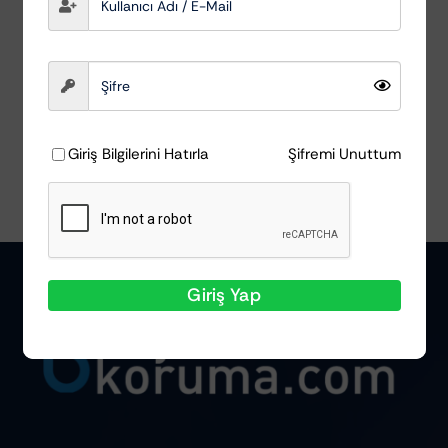
AutoDetox
₺
123,55
Sepete Ekle
Ayrıntılar
Giriş Bilgilerini Hatırla
Şifremi Unuttum
Giriş Yap