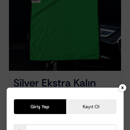
Silver Ekstra Kalın
Overloklu Cam
Temizleme Bezi
Giriş Yap
Kayıt Ol
40x40cm (Yeşil)