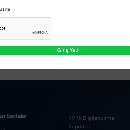
Hatırla
Giriş Yap
n Sayfalar
KVKK Bilgilendirme
Sepetiniz
zda