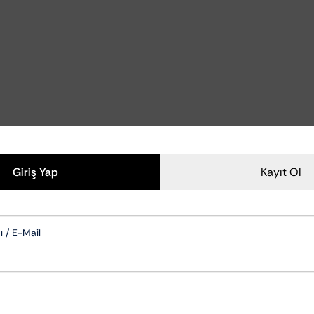
Polisaj Aksesuarları
Polisaj Makineleri
zliği Ve Bakımı
Polisaj Pedleri
zu Temizleyiciler
emizlik Ve Koruma
om Temizlik Ve Bakımı
mizlik Ve Bakımı
Aksam Bakımı
Giriş Yap
Kayıt Ol
ksesuarları
Cam Su İticiler
Şampuanları
Hızlı Cila & Quick Detailer
apışkan Temizleyiciler
Nano Koruma Ürünleri
Seramik Koruma Ürünleri
Wax-Sealant-Glaze