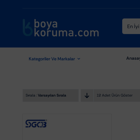
Skip
to
content
Ara:
Anasa
Kategoriler Ve Markalar
Sırala :
Varsayılan Sıralama
12 Adet Ürün Göster
Aydınlatma Ekipmanları