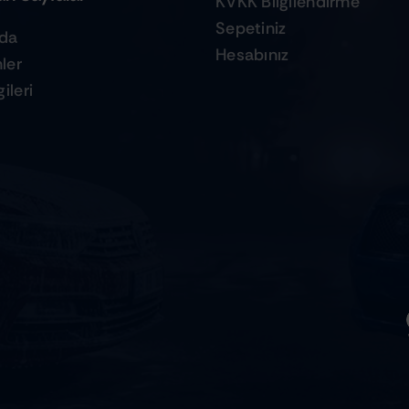
KVKK Bilgilendirme
Sepetiniz
zda
Hesabınız
ler
ileri