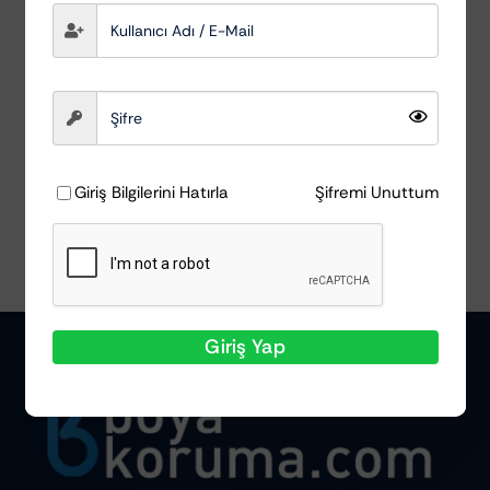
Davlumbaz Fırçası
MacWag
₺
159,52
Sepete Ekle
Ayrıntılar
Giriş Bilgilerini Hatırla
Şifremi Unuttum
Giriş Yap