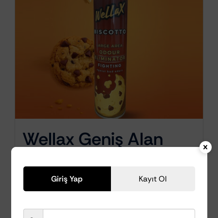
Wellax Geniş Alan
Kokusu – Şekerli
Bisküvi Aromalı
Giriş Yap
Kayıt Ol
600ml