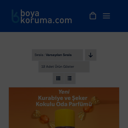
Skip
to
content
Sırala :
Varsayılan Sıralama
12 Adet Ürün Göster