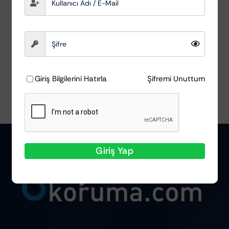
AutoDetox
₺
358,46
Sepete Ekle
Ayrıntılar
Giriş Bilgilerini Hatırla
Şifremi Unuttum
Giriş Yap