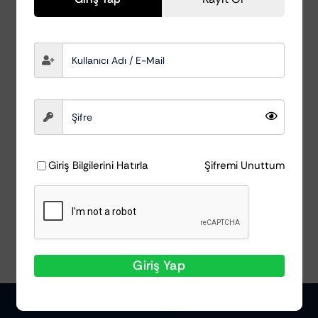
Insect & Dirt Remover
– Böcek ve Kir
Temizleyici 750 ml
Koch Chemie
₺
867,94
Giriş Bilgilerini Hatırla
Şifremi Unuttum
Ayrıntılar
Giriş Yap