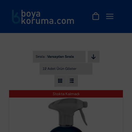
Skip
to
content
Sırala :
Varsayılan Sıralama
12 Adet Ürün Göster
Stokta Kalmadı