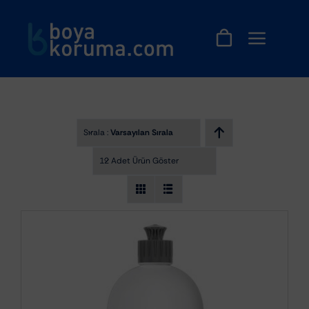
Skip
to
content
Sırala :
Varsayılan Sıralama
12 Adet Ürün Göster