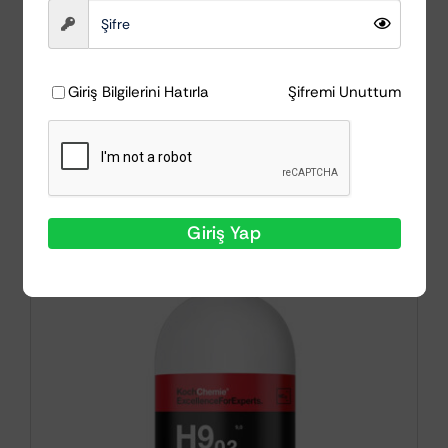
Heavy Cut
Compound 1Litre
Koch Chemie
₺
2.208,63
Giriş Bilgilerini Hatırla
Şifremi Unuttum
Sepete Ekle
Ayrıntılar
Giriş Yap