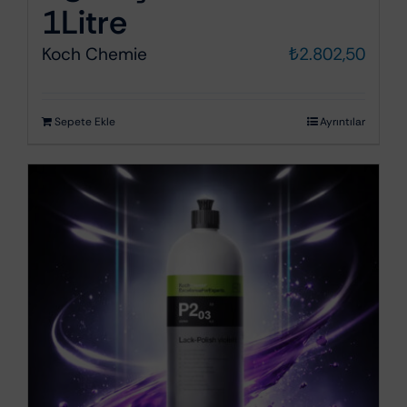
1Litre
Koch Chemie
₺
2.802,50
Sepete Ekle
Ayrıntılar