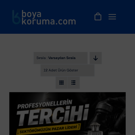
Skip
to
content
Sırala :
Varsayılan Sıralama
12 Adet Ürün Göster