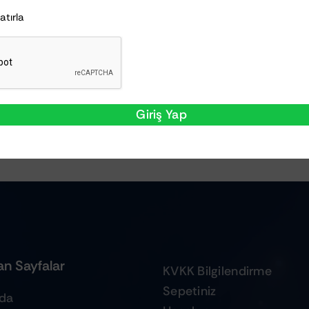
Hatırla
Giriş Yap
n Sayfalar
KVKK Bilgilendirme
Sepetiniz
zda