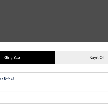
Polisaj Aksesuarları
Polisaj Makineleri
zliği Ve Bakımı
Polisaj Pedleri
zu Temizleyiciler
emizlik Ve Koruma
om Temizlik Ve Bakımı
mizlik Ve Bakımı
Aksam Bakımı
Giriş Yap
Kayıt Ol
ksesuarları
Cam Su İticiler
Şampuanları
Hızlı Cila & Quick Detailer
apışkan Temizleyiciler
Nano Koruma Ürünleri
Seramik Koruma Ürünleri
Wax-Sealant-Glaze