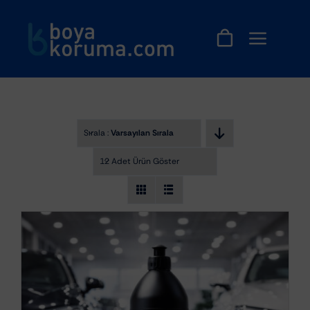
Skip
to
content
Sırala :
Varsayılan Sıralama
12 Adet Ürün Göster