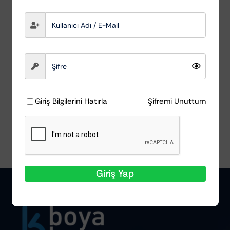
Parlaklık ve
Hidrofobik Wax
MacWag
₺
956,26
Sepete Ekle
Ayrıntılar
Giriş Bilgilerini Hatırla
Şifremi Unuttum
Giriş Yap