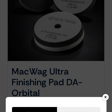
MacWag Ultra
Finishing Pad DA-
Orbital
128/150x25mm