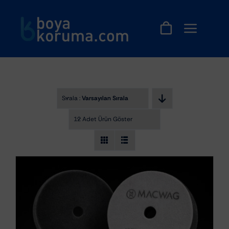
Skip
to
content
Sırala :
Varsayılan Sıralama
12 Adet Ürün Göster