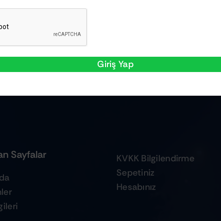
Giriş Yap
n Sayfalar
KVKK Bilgilendirme
Sepetiniz
zda
Hesabınız
ler
ileri