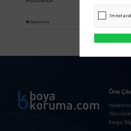
AutoDetox
₺
279,70
Kumaş Döşeme Temizleyiciler
Sepete Ekle
Ayrıntılar
Öne Çıka
Hakkımı
Tüm Ürün
Kargo Bilg