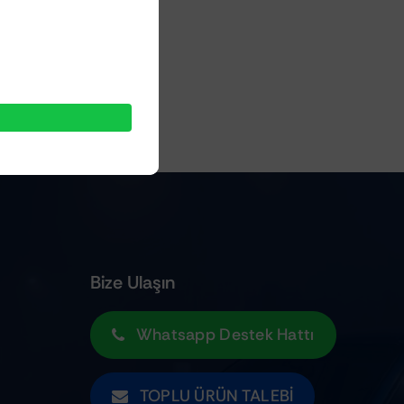
Bize Ulaşın
Whatsapp Destek Hattı
TOPLU ÜRÜN TALEBI