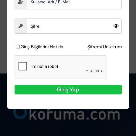
AutoDetox
₺
179,12
Sepete Ekle
Ayrıntılar
Giriş Bilgilerini Hatırla
Şifremi Unuttum
Giriş Yap