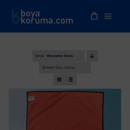
Skip
to
content
Sırala :
Varsayılan Sıralama
12 Adet Ürün Göster