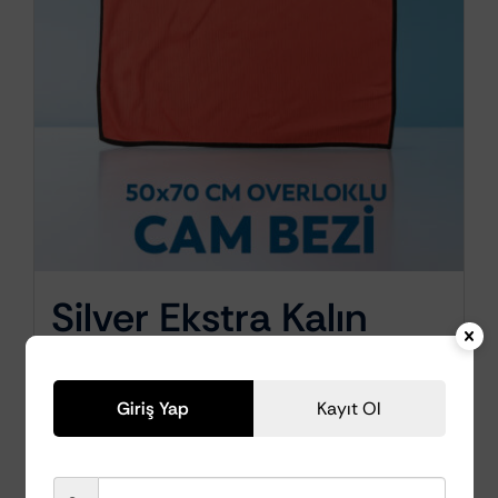
Silver Ekstra Kalın
Overloklu Cam
Temizleme Bezi
Giriş Yap
Kayıt Ol
50x70cm (Fuşya)