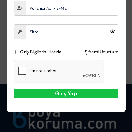
Koruyucu 10 LİTRE
Scholl Concepts
₺
13.367,48
Ayrıntılar
Giriş Bilgilerini Hatırla
Şifremi Unuttum
Giriş Yap