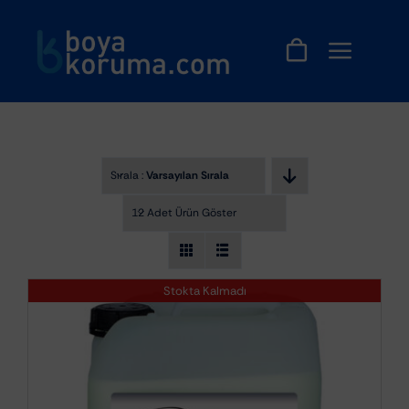
Skip
to
content
Sırala :
Varsayılan Sıralama
12 Adet Ürün Göster
Stokta Kalmadı