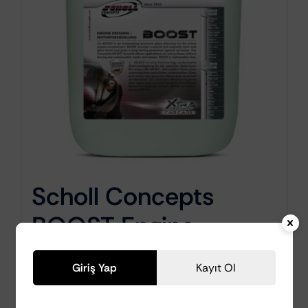
Scholl Concepts
BOOST Engine
Dressing – Motor
Giriş Yap
Kayıt Ol
Bölgesi Parlatıcı ve