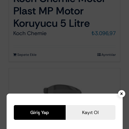
Plast MP Motor
Koruyucu 5 Litre
Koch Chemie
₺
3.096,97
Sepete Ekle
Ayrıntılar
Giriş Yap
Kayıt Ol