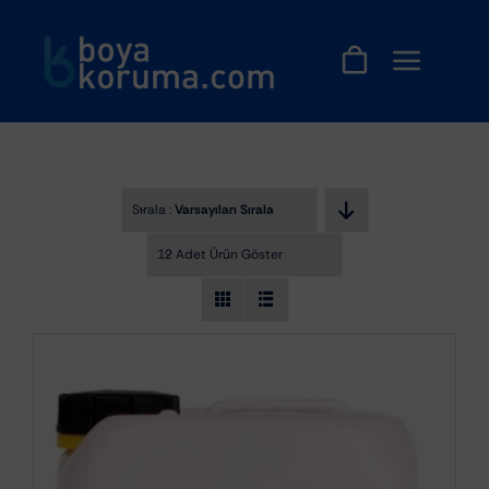
Skip
to
content
Sırala :
Varsayılan Sıralama
12 Adet Ürün Göster