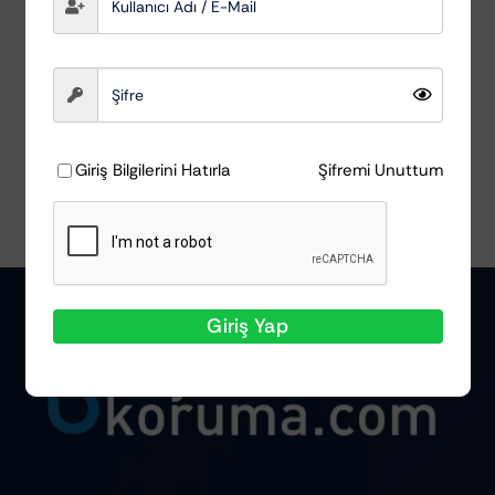
SGCB
₺
1.152,62
Sepete Ekle
Ayrıntılar
Giriş Bilgilerini Hatırla
Şifremi Unuttum
Giriş Yap