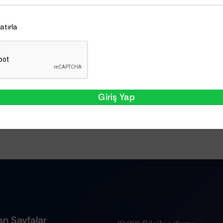
Hatırla
Giriş Yap
n Sayfalar