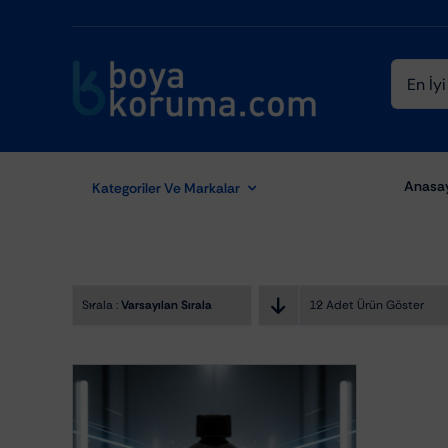
Skip
to
content
Ara:
Anasa
Kategoriler Ve Markalar
Sırala :
Varsayılan Sıralama
12 Adet Ürün Göster
Aydınlatma Ekipmanları