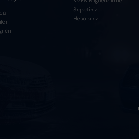
KVKK Bilgilendirme
Sepetiniz
zda
Hesabınız
ler
ileri