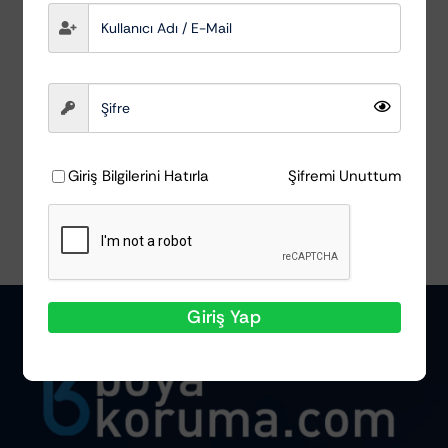
Finisaj Pastası
MacWag
₺
952,83
Sepete Ekle
Ayrıntılar
Giriş Bilgilerini Hatırla
Şifremi Unuttum
Giriş Yap