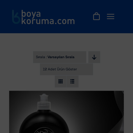
Skip
to
content
Sırala :
Varsayılan Sıralama
12 Adet Ürün Göster