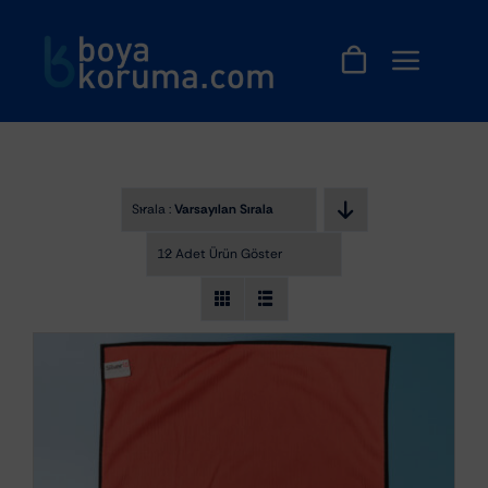
Skip
to
content
Sırala :
Varsayılan Sıralama
12 Adet Ürün Göster