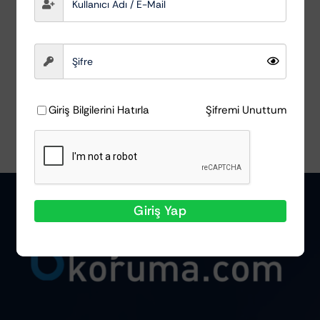
AutoDetox
₺
179,15
Sepete Ekle
Ayrıntılar
Giriş Bilgilerini Hatırla
Şifremi Unuttum
Giriş Yap