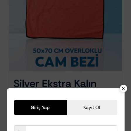
Silver Ekstra Kalın
Overloklu Cam
Temizleme Bezi
Giriş Yap
Kayıt Ol
50x70cm (Fuşya)