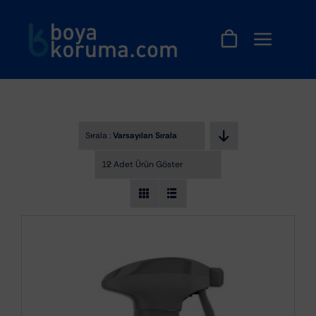
Skip
to
content
Sırala :
Varsayılan Sıralama
12 Adet Ürün Göster