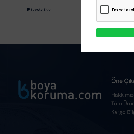
Kumaş Döşeme Temizleyiciler
Sepete Ekle
Ayrıntılar
Öne Çıka
Hakkımı
Tüm Ürün
Kargo Bilg