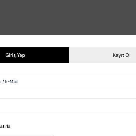
Polisaj Aksesuarları
Polisaj Makineleri
zliği Ve Bakımı
Polisaj Pedleri
zu Temizleyiciler
emizlik Ve Koruma
om Temizlik Ve Bakımı
Giriş Yap
Kayıt Ol
mizlik Ve Bakımı
Aksam Bakımı
ksesuarları
Cam Su İticiler
Şampuanları
Hızlı Cila & Quick Detailer
apışkan Temizleyiciler
Nano Koruma Ürünleri
Seramik Koruma Ürünleri
Wax-Sealant-Glaze
Hatırla