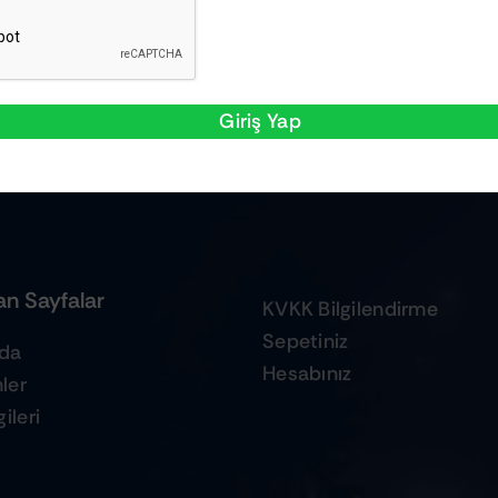
Giriş Yap
n Sayfalar
KVKK Bilgilendirme
Sepetiniz
zda
Hesabınız
ler
ileri