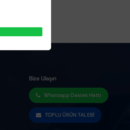
Bize Ulaşın
Whatsapp Destek Hattı
TOPLU ÜRÜN TALEBI