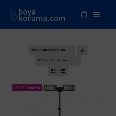
Skip
to
content
Sırala :
Varsayılan Sıralama
12 Adet Ürün Göster
₺3843.92 İndirim!