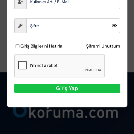
Scholl Concepts
₺
941,77
Ayrıntılar
Giriş Bilgilerini Hatırla
Şifremi Unuttum
Giriş Yap