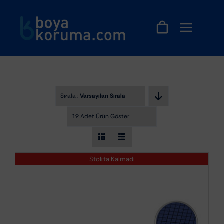
Skip
to
content
Sırala :
Varsayılan Sıralama
12 Adet Ürün Göster
Stokta Kalmadı