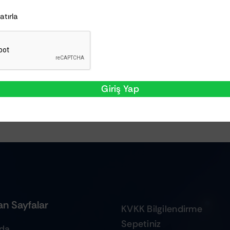
i
Hatırla
l Concepts
₺
411,10
Ayrıntılar
Giriş Yap
n Sayfalar
KVKK Bilgilendirme
Sepetiniz
zda