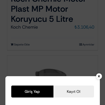
Plast MP Motor
Koruyucu 5 Litre
Koch Chemie
₺
3.106,40
Sepete Ekle
Ayrıntılar
Giriş Yap
Kayıt Ol