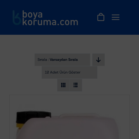
Skip
to
content
Sırala :
Varsayılan Sıralama
12 Adet Ürün Göster