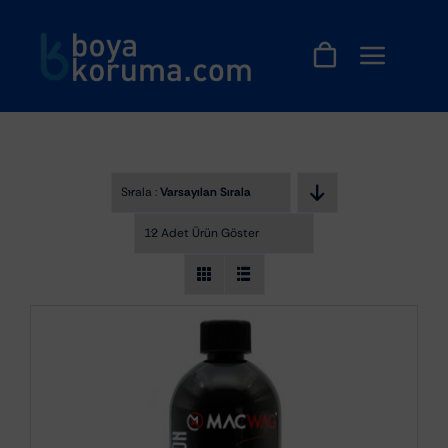
Skip
to
content
Sırala :
Varsayılan Sıralama
12 Adet Ürün Göster