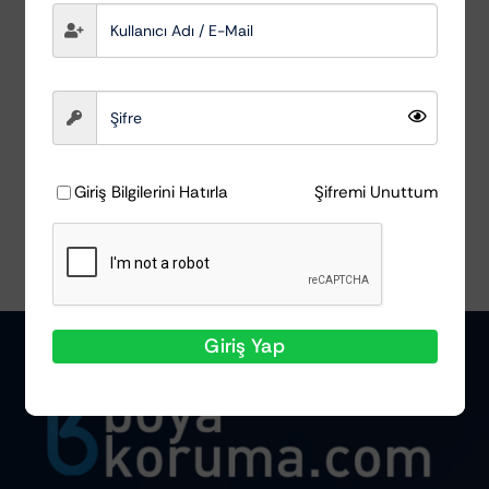
Siyah Görünüm
MacWag
₺
632,80
Sepete Ekle
Ayrıntılar
Giriş Bilgilerini Hatırla
Şifremi Unuttum
Giriş Yap