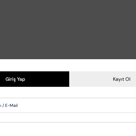
Polisaj Aksesuarları
Polisaj Makineleri
zliği Ve Bakımı
Polisaj Pedleri
zu Temizleyiciler
emizlik Ve Koruma
om Temizlik Ve Bakımı
mizlik Ve Bakımı
Aksam Bakımı
ksesuarları
Giriş Yap
Kayıt Ol
Cam Su İticiler
Şampuanları
Hızlı Cila & Quick Detailer
apışkan Temizleyiciler
Nano Koruma Ürünleri
Seramik Koruma Ürünleri
Wax-Sealant-Glaze