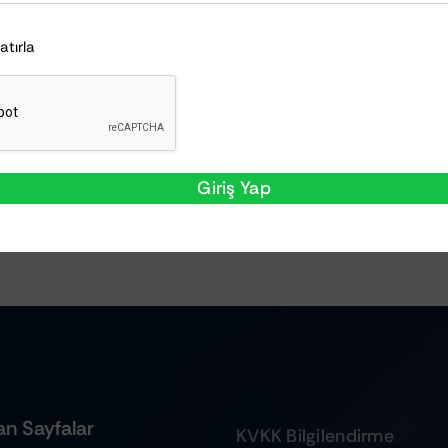
Hatırla
Giriş Yap
n Sayfalar
KVKK Bilgilendirme