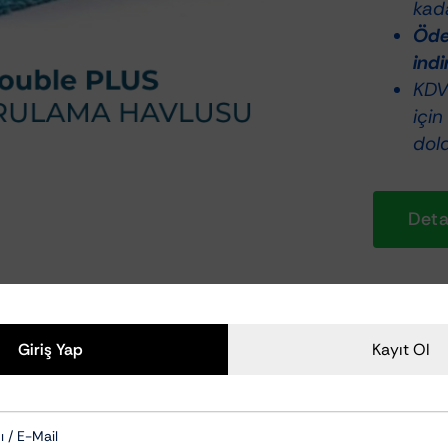
kada
Ödem
indi
KDV 
için
dol
Detay
Giriş Yap
Kayıt Ol
itede Kore mikrofiberleri ile üretilmiş, kenarları diki
ofiber yoğunluğu mevcuttur. Yani 1200GSM değerin
yabileceğiniz bu ürün, yumuşak yapısı sayesinde çiz