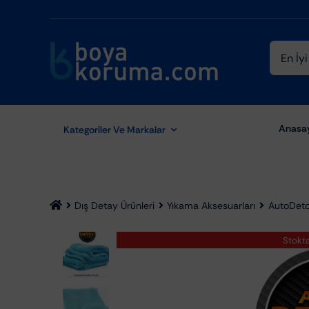
Skip
to
content
Ara:
Anasa
Kategoriler Ve Markalar
Dış Detay Ürünleri
Yıkama Aksesuarları
AutoDeto
Stokt
Aydınlatma Ekipmanları