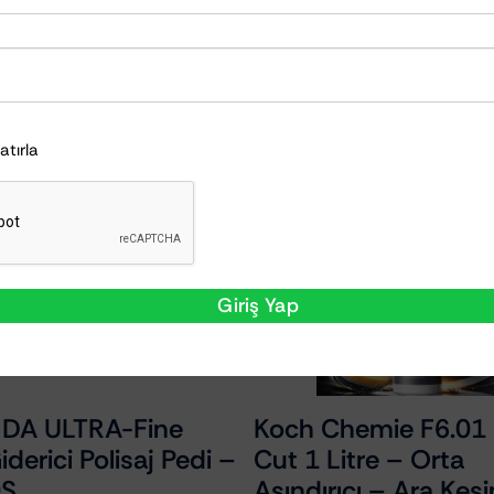
akinede yıkanması mümkündür. 50x80cm boyutunda ol
Hatırla
nlar, aşağıdaki ürünleri de s
Giriş Yap
 LHR15ES Üst
Scangrip WORK PE
– Karbon Detaylı ve
(03.5127) – 200 L
ng Yazılı
Şarj Edilebilir Kalem 