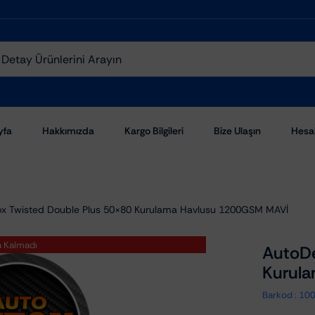
yfa
Hakkımızda
Kargo Bilgileri
Bize Ulaşın
Hesa
x Twisted Double Plus 50×80 Kurulama Havlusu 1200GSM MAVİ
a Kalmadı
AutoDe
Kurul
Aşındırıcı Pastalar
Barkod :
10