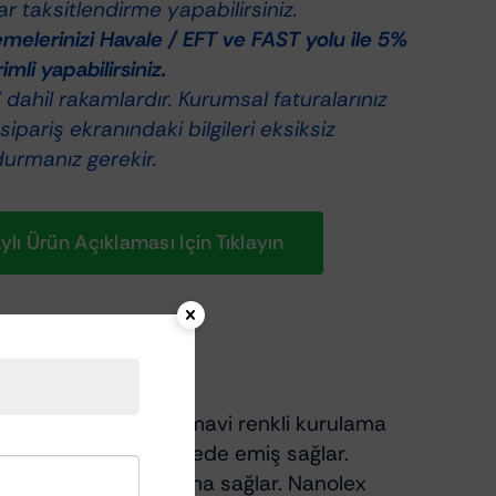
r taksitlendirme yapabilirsiniz.
elerinizi Havale / EFT ve FAST yolu ile 5%
rimli yapabilirsiniz.
dahil rakamlardır. Kurumsal faturalarınız
 sipariş ekranındaki bilgileri eksiksiz
durmanız gerekir.
lı Ürün Açıklaması Için Tıklayın
şsiz ve çift katmanlı, mavi renkli kurulama
dedir. Yüksek derecede emiş sağlar.
iksiz şekilde kurulama sağlar. Nanolex