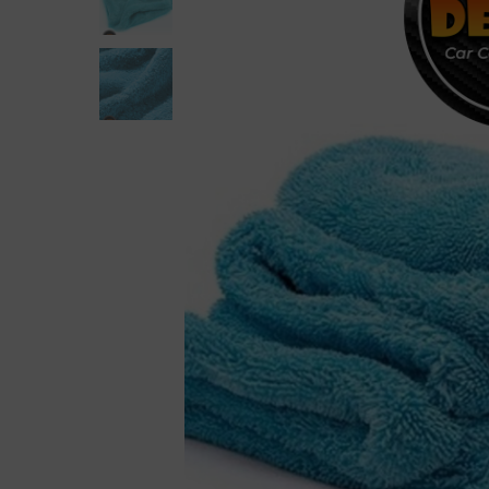
Detay Fırçaları
Bezler
El Uygulama Pedleri
Cam Temi
Maskeleme Bantları
Demir To
Profesyoneller İçin
Killer
Sprey, Şişe Ve Dağıtıcılar
Lastik T
Metal Kr
Motor Te
Plastik 
Yıkama A
Yıkama 
Zift Ve Y
Araç Kokuları Ve Koku Gidericiler
Deri Temizliği Ve Bakımı
Genel Temizleyiciler
İç Mekan Koruma