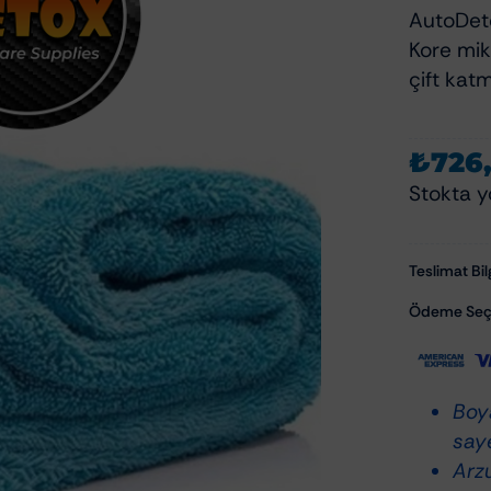
Polisaj Aksesuarları
AutoDeto
Polisaj Makineleri
zliği Ve Bakımı
Kore mikr
Polisaj Pedleri
çift kat
zu Temizleyiciler
emizlik Ve Koruma
₺
726
om Temizlik Ve Bakımı
Stokta y
mizlik Ve Bakımı
Aksam Bakımı
Teslimat Bilg
ksesuarları
Cam Su İticiler
Ödeme Seçe
Şampuanları
Hızlı Cila & Quick Detailer
apışkan Temizleyiciler
Nano Koruma Ürünleri
Seramik Koruma Ürünleri
Boy
Wax-Sealant-Glaze
saye
Arz