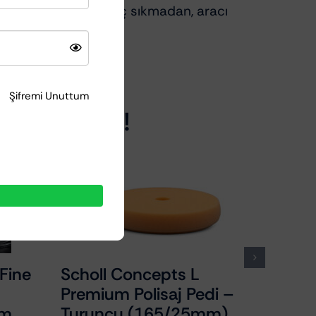
duğu için, bezi hiç sıkmadan, aracı
Şifremi Unuttum
atın aldılar!
N 200R
Rupes XC-2 XTRA Cut
ümen
Compound Agresif Çizik
Tipi
Giderici Pasta 1KG