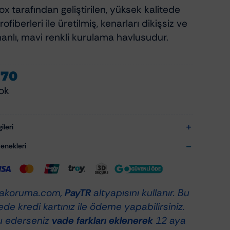
x tarafından geliştirilen, yüksek kalitede
ofiberleri ile üretilmiş, kenarları dikişsiz ve
manlı, mavi renkli kurulama havlusudur.
,70
ok
ileri
nekleri
akoruma.com,
PayTR
altyapısını kullanır. Bu
de kredi kartınız ile ödeme yapabilirsiniz.
u ederseniz
vade farkları eklenerek
12 aya