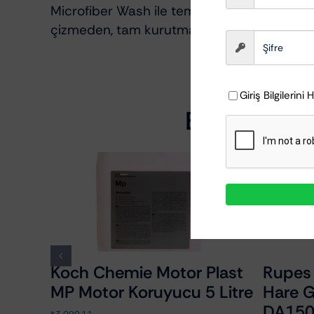
Microfiber Wash ile temizlenmesi ya da m
çizmeden, tam kurutma sağlayabilirsiniz.
Giriş Bilgilerini 
Bu ürünü ala
MacWag Magic Universal
RUPES
 –
Cleaner (MUC) 5 Litre –
Kapak 
)
Konsantre Araç İçi
Detaili