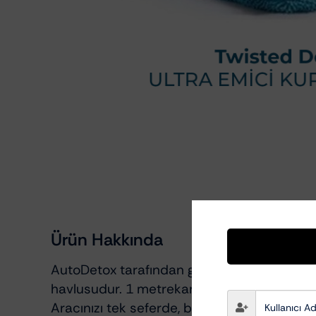
Kumaş Döşeme Temizleyiciler
Ürün Hakkında
AutoDetox tarafından geliştirilen, yüksek kal
havlusudur. 1 metrekare’de 1200gram mikr
Aracınızı tek seferde, bezi sıkmadan kurula