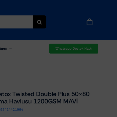
bınız
Whatsapp Destek Hattı
tox Twisted Double Plus 50×80
ama Havlusu 1200GSM MAVİ
092414421994