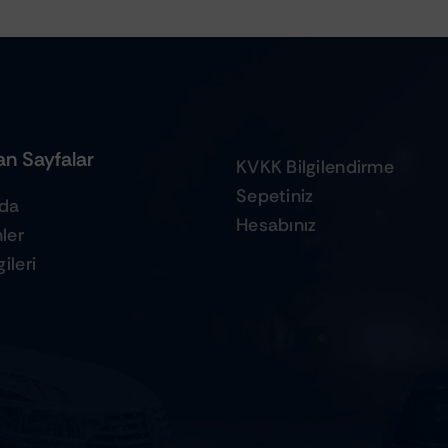
n Sayfalar
KVKK Bilgilendirme
Sepetiniz
zda
Hesabınız
ler
ileri