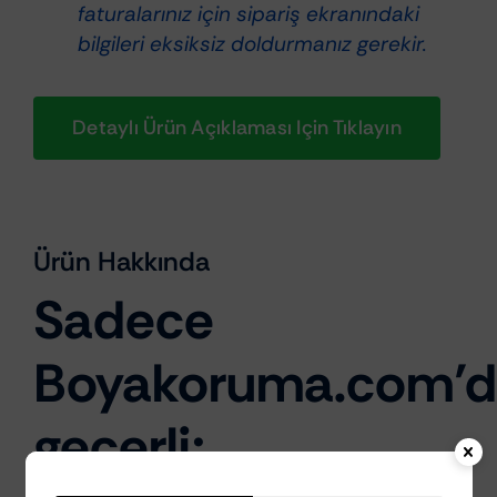
faturalarınız için sipariş ekranındaki
bilgileri eksiksiz doldurmanız gerekir.
Detaylı Ürün Açıklaması Için Tıklayın
Ürün Hakkında
Sadece
Boyakoruma.com’
geçerli;