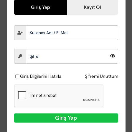
Giriş Yap
Kayıt Ol
Nanolex Prewash Concentrate, UFS Kuzu
Yünü Yıkama Eldiveni ve AutoDetox Twisted
Dryer 50×80 Kurulama Havlusu, 2300 TL
yerine sadece 1900 TL’dir.
Ürünler Hakkında :
Nanolex Prewash Concentrate :
Yüksek
oranda konsantre, PH Nötr seviyesinde,
Giriş Bilgilerini Hatırla
Şifremi Unuttum
oldukça etkili bir oto yıkama şampuanıdır. 5
litrelik kovada 3 kapak kullanımı yeterlidir.
UFS Kuzu Yünü Yıkama Eldiveni :
Gerçek
kuzu yününden üretilmiş, hassas yıkama
eldivenidir. Aracınızı çiziksiz yıkayabilmenizi
Giriş Yap
sağlar.
AutoDetox Twisted Double Plus 50×80