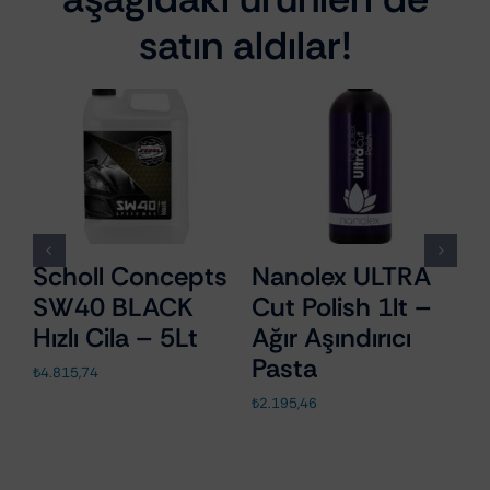
satın aldılar!
Scholl Concepts
Nanolex ULTRA
N
SW40 BLACK
Cut Polish 1lt –
F
Hızlı Cila – 5Lt
Ağır Aşındırıcı
7
Pasta
G
₺
4.815,74
₺
2.195,46
₺
2