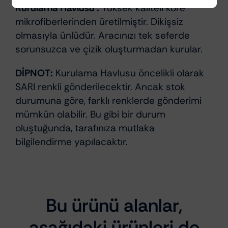
Kurulama Havlusu :
Yüksek kaliteli kore
mikrofiberlerinden üretilmiştir. Dikişsiz
olmasıyla ünlüdür. Aracınızı tek seferde
sorunsuzca ve çizik oluşturmadan kurular.
DİPNOT:
Kurulama Havlusu öncelikli olarak
SARI renkli gönderilecektir. Ancak stok
durumuna göre, farklı renklerde gönderimi
mümkün olabilir. Bu gibi bir durum
oluştuğunda, tarafınıza mutlaka
bilgilendirme yapılacaktır.
Bu ürünü alanlar,
aşağıdaki ürünleri de