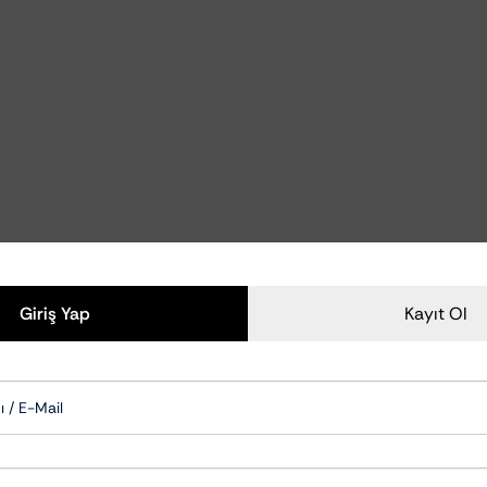
Polisaj Aksesuarları
Polisaj Makineleri
zliği Ve Bakımı
Polisaj Pedleri
zu Temizleyiciler
emizlik Ve Koruma
om Temizlik Ve Bakımı
mizlik Ve Bakımı
Aksam Bakımı
ksesuarları
Cam Su İticiler
Giriş Yap
Kayıt Ol
Şampuanları
Hızlı Cila & Quick Detailer
apışkan Temizleyiciler
Nano Koruma Ürünleri
Seramik Koruma Ürünleri
Wax-Sealant-Glaze