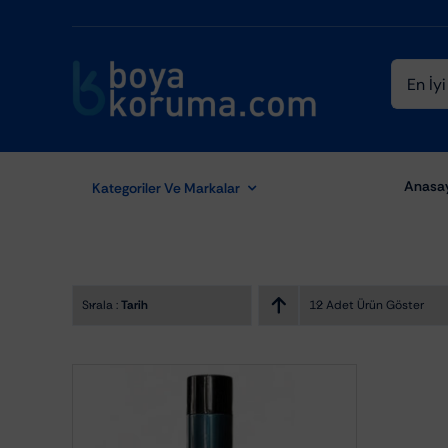
Skip
to
content
Ara:
Anasa
Kategoriler Ve Markalar
Sırala :
Tarih
12 Adet Ürün Göster
Aydınlatma Ekipmanları