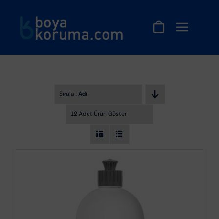
Skip
to
content
Sırala :
Adı
12 Adet Ürün Göster