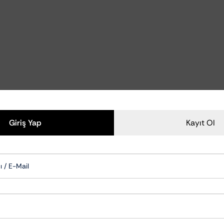
Polisaj Aksesuarları
Polisaj Makineleri
zliği Ve Bakımı
Polisaj Pedleri
zu Temizleyiciler
emizlik Ve Koruma
om Temizlik Ve Bakımı
mizlik Ve Bakımı
Aksam Bakımı
Giriş Yap
Kayıt Ol
ksesuarları
Cam Su İticiler
Şampuanları
Hızlı Cila & Quick Detailer
apışkan Temizleyiciler
Nano Koruma Ürünleri
Seramik Koruma Ürünleri
Wax-Sealant-Glaze