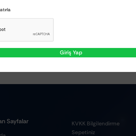
Hatırla
Giriş Yap
n Sayfalar
KVKK Bilgilendirme
Sepetiniz
zda