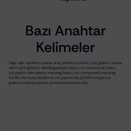
₺
504,43
₺
1
Bazı Anahtar
Kelimeler
Tags:
ağır aşındırıcı pasta
,
araç parlatma ürünü
,
çizik giderici pasta
,
derin çizik giderici
,
detailing pasta
,
heavy cut compound
,
heavy
cut polish
,
kalın pasta
,
macwag heavy cut compound
,
macwag
m230
,
oto boya düzeltme
,
oto pasta cila
,
p1500 zımpara izi
giderici
,
polisaj pastası
,
profesyonel pasta cila