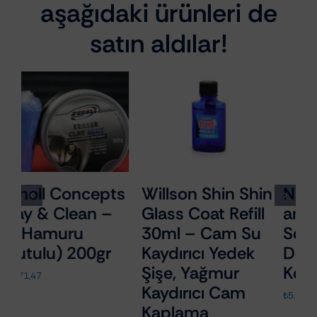
aşağıdaki ürünleri de
satın aldılar!
s
Willson Shin Shin
Nanolex Textile
S
Glass Coat Refill
and Leather
S
30ml – Cam Su
Sealant 750ml –
P
Kaydırıcı Yedek
Deri ve Kumaş
Ü
Şişe, Yağmur
Koruyucu
E
Kaydırıcı Cam
L
₺
5.775,87
Kaplama
A