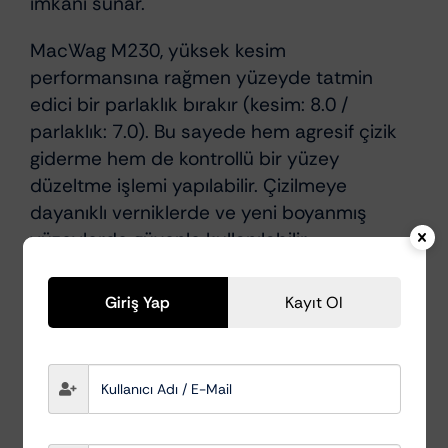
imkânı sunar.
MacWag M230, yüksek kesim
performansına rağmen yüzeyde tatmin
edici bir parlaklık bırakır (kesim: 8.0 /
parlaklık: 7.0). Bu sayede hem agresif çizik
giderme hem de kontrollü bir yüzey
düzeltme işlemi yapılabilir. Çizilmeye
dayanıklı verniklerde ve yeni boyanmış
yüzeylerde güvenle kullanılabilir.
Rotary ve orbital polisaj makineleri ile
Giriş Yap
Kayıt Ol
uyumludur. Sert sünger, keçe veya heavy
cut pedlerle birlikte kullanıldığında
maksimum performans elde edilir.
Profesyonel detailing ve boya düzeltme
işlemlerinin ilk aşaması için ideal bir üründür.