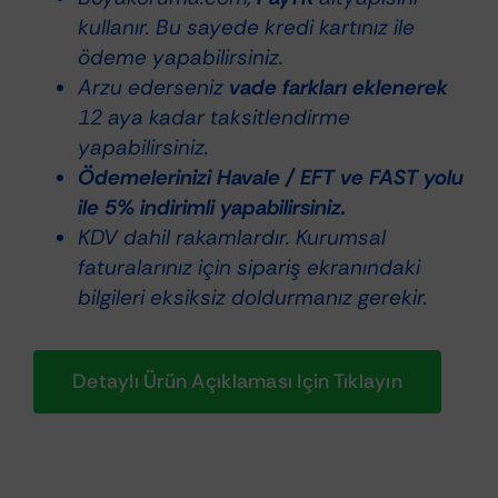
–
kullanır. Bu sayede kredi kartınız ile
Ağır
ödeme yapabilirsiniz.
Aşındırıcı
Arzu ederseniz
vade farkları eklenerek
Pasta
12 aya kadar taksitlendirme
adet
yapabilirsiniz.
Ödemelerinizi Havale / EFT ve FAST yolu
ile 5% indirimli yapabilirsiniz.
KDV dahil rakamlardır. Kurumsal
faturalarınız için sipariş ekranındaki
bilgileri eksiksiz doldurmanız gerekir.
Detaylı Ürün Açıklaması Için Tıklayın