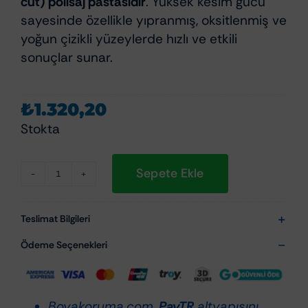
cut) polisaj pastasıdır
. Yüksek kesim gücü
sayesinde özellikle yıpranmış, oksitlenmiş ve
yoğun çizikli yüzeylerde hızlı ve etkili
sonuçlar sunar.
₺
1.320,20
Stokta
Sepete Ekle
MacWag
M.230
Heavy
Teslimat Bilgileri
Cut
Ödeme Seçenekleri
Compound
1
Litre
Boyakoruma.com,
PayTR
altyapısını