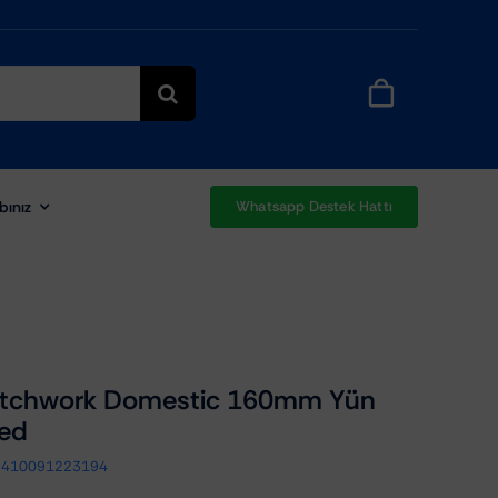
bınız
Whatsapp Destek Hattı
atchwork Domestic 160mm Yün
ed
2410091223194