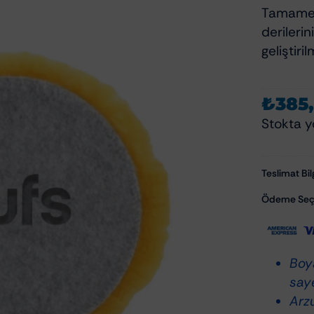
Polisaj Aksesuarları
Tamamen 
Polisaj Makineleri
zliği Ve Bakımı
derilerin
Polisaj Pedleri
geliştir
zu Temizleyiciler
emizlik Ve Koruma
₺
385,
om Temizlik Ve Bakımı
Stokta y
mizlik Ve Bakımı
Aksam Bakımı
Teslimat Bilg
ksesuarları
Cam Su İticiler
Ödeme Seçe
Şampuanları
Hızlı Cila & Quick Detailer
apışkan Temizleyiciler
Nano Koruma Ürünleri
Seramik Koruma Ürünleri
Boy
Wax-Sealant-Glaze
saye
Arz