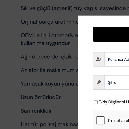
Sık ve güçlü (agresif) tüy yapısı sayesinde 
Orjinal parça üretiminde tek adımda polisaj
OEM ile ilgili otomotiv endüstrilerinde, 
kullanıma uygundur
Ağır derece de çizik kusurlarını gidermek için
Az efor ile maksimum sonuç elde edersiniz
Yumuşak koyun yünü ürünüdür.
Uzun ömürlüdür.
Giriş Bilgilerini 
Sarı renklidir.
Her tür polisaj makinasına uygundur.