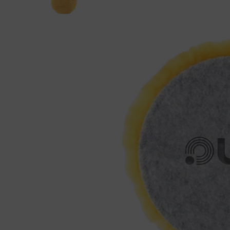
Detay Fırçaları
Bezler
El Uygulama Pedleri
Cam Temi
Maskeleme Bantları
Demir To
Profesyoneller İçin
Killer
Sprey, Şişe Ve Dağıtıcılar
Lastik T
Metal Kr
Motor Te
Plastik 
Yıkama A
Yıkama 
Zift Ve Y
Araç Kokuları Ve Koku Gidericiler
Deri Temizliği Ve Bakımı
Genel Temizleyiciler
İç Mekan Koruma