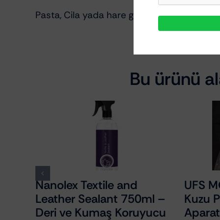
Pasta, Cila yada hare gidericinin özelliklerin
Bu ürünü ala
Nanolex Textile and
UFS MOP 
x
Leather Sealant 750ml –
Kuzu Pos
Deri ve Kumaş Koruyucu
Aparatı