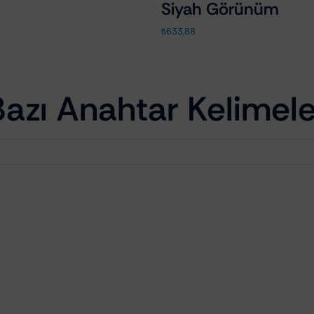
Siyah Görünüm
₺
633,88
Bazı Anahtar Kelimele