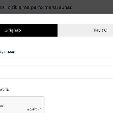
hızlı çizik alma performansı sunar.
 imkanı verir.
Giriş Yap
Kayıt Ol
OEM metal üzeri boyamada, OEM Plastik uygulamalard
 geliştirilmiştir.
.
Hatırla