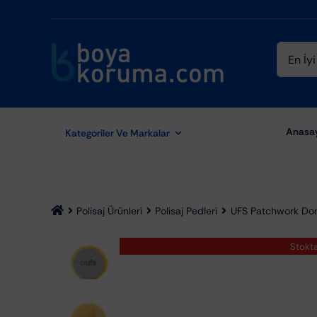
Skip
to
content
Ara:
Anasa
Kategoriler Ve Markalar
Polisaj Ürünleri
Polisaj Pedleri
UFS Patchwork Do
Stokt
Aydınlatma Ekipmanları