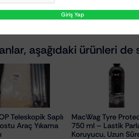
e uygun devirde kullanılır.
Giriş Yap
nlar, aşağıdaki ürünleri de s
Teleskopik Saplı
MacWag Tyre Protecti
tu Araç Yıkama
750 ml – Lastik Parlatı
Koruyucu, Uzun Süreli