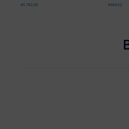
₺
5.782,58
₺
966,52