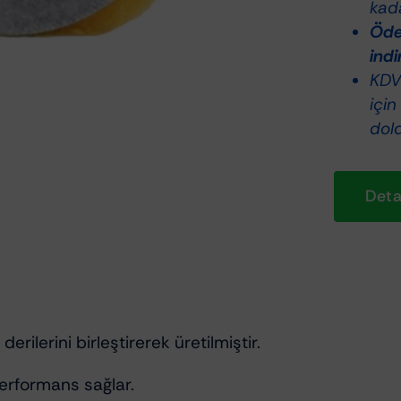
kada
Ödem
indi
KDV 
için
dol
Detay
ilerini birleştirerek üretilmiştir.
performans sağlar.