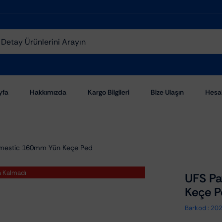
yfa
Hakkımızda
Kargo Bilgileri
Bize Ulaşın
Hesa
mestic 160mm Yün Keçe Ped
a Kalmadı
UFS P
Keçe P
Aşındırıcı Pastalar
Barkod :
20