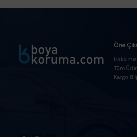
Öne Çıka
Hakkımı
Tüm Ürün
Kargo Bilg