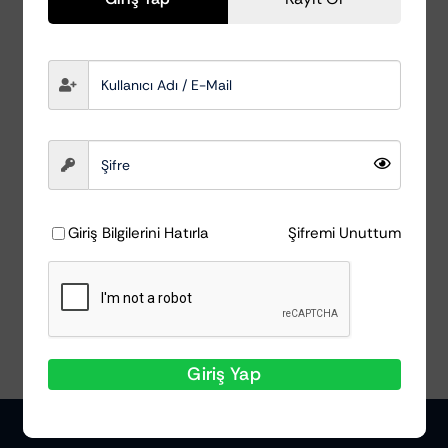
Green Star 1lt –
Konsantre Genel
Temizleyici
Koch Chemie
₺
776,52
Giriş Bilgilerini Hatırla
Şifremi Unuttum
Ayrıntılar
Giriş Yap