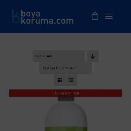
Skip
to
content
Sırala :
Adı
12 Adet Ürün Göster
Stokta Kalmadı