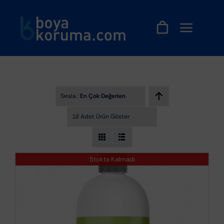
Skip
to
content
Sırala :
En Çok Değerlendirilenler
12 Adet Ürün Göster
Stokta Kalmadı