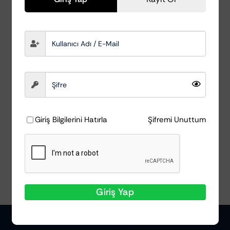
Green Star 1lt –
Konsantre Genel
Temizleyici
Koch Chemie
₺
773,90
Giriş Bilgilerini Hatırla
Şifremi Unuttum
Ayrıntılar
Giriş Yap