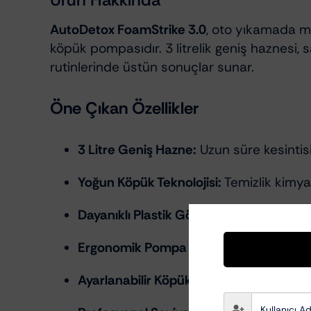
AutoDetox FoamStrike 3.0
, oto yıkamada ma
köpük pompasıdır. 3 litrelik geniş haznesi, 
rutinlerinde üstün sonuçlar sunar.
Öne Çıkan Özellikler
3 Litre Geniş Hazne:
Uzun süre kesintis
Yoğun Köpük Teknolojisi:
Temizlik kimya
Dayanıklı Plastik Gövde:
Kimyasal dayan
Ergonomik Pompa Mekanizması:
Kolay 
Ayarlanabilir Köpük Başlığı:
İnce–kalın 