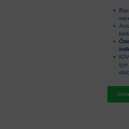
Boy
saye
Arz
kada
Ödem
indi
KDV 
için
dol
Detay