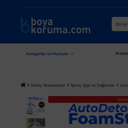
Skip
to
content
Ara:
Anasa
Kategoriler Ve Markalar
Detay Aksesuarları
Sprey, Şişe ve Dağıtıcılar
Aut
Stokt
Aydınlatma Ekipmanları