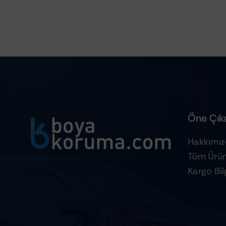
Öne Çıka
Hakkımı
Tüm Ürün
Kargo Bilg