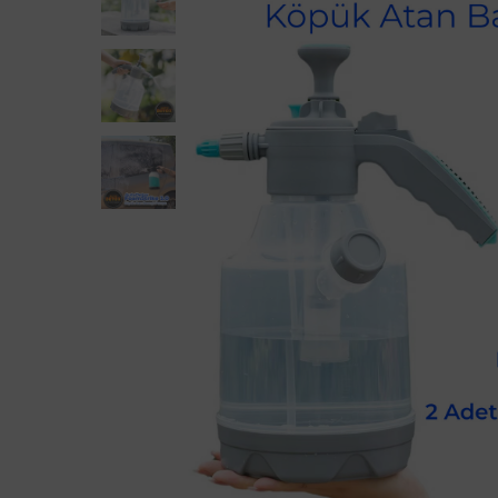
Detay Fırçaları
Bezler
El Uygulama Pedleri
Cam Temi
Maskeleme Bantları
Demir To
Profesyoneller İçin
Killer
Sprey, Şişe Ve Dağıtıcılar
Lastik T
Metal Kr
Motor Te
Plastik 
Yıkama A
Yıkama 
Zift Ve Y
Araç Kokuları Ve Koku Gidericiler
Deri Temizliği Ve Bakımı
Genel Temizleyiciler
İç Mekan Koruma