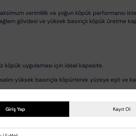
ksimum verimlilik ve yoğun köpük performansı isteyen
sağlam gövdesi ve yüksek basınçlı köpük üretme kapasi
iz köpük uygulaması için ideal kapasite.
salını yüksek basınçla köpürterek yüzeye eşit ve kal
ımı yüksek, darbelere karşı güçlü yapı.
basınç oluşturur, uzun kullanımda dahi yormaz.
Giriş Yap
Kayıt Ol
köpük seçenekleriyle her yüzeye uygun uygulama im