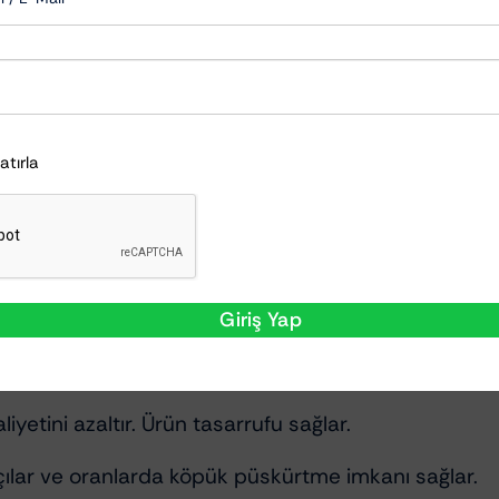
örler, detailing atölyeleri ve mobil yıkama ekipleri i
oluşturmak için,
Hatırla
anların temizliğinde, kolay kimyasal püskürtme için
de ürün püskürtmek için
Giriş Yap
ağlar.
aliyetini azaltır. Ürün tasarrufu sağlar.
ı açılar ve oranlarda köpük püskürtme imkanı sağlar.