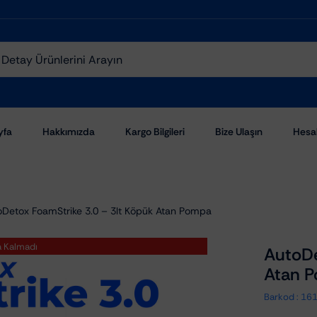
yfa
Hakkımızda
Kargo Bilgileri
Bize Ulaşın
Hesa
oDetox FoamStrike 3.0 – 3lt Köpük Atan Pompa
a Kalmadı
AutoDe
Atan 
Aşındırıcı Pastalar
Barkod :
16