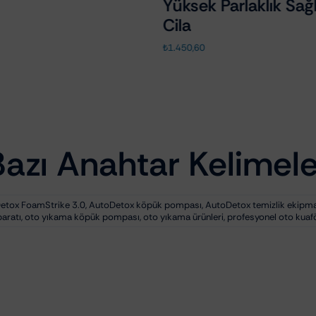
Yüksek Parlaklık Sağ
Cila
₺
1.450,60
Bazı Anahtar Kelimele
etox FoamStrike 3.0
,
AutoDetox köpük pompası
,
AutoDetox temizlik ekipma
aratı
,
oto yıkama köpük pompası
,
oto yıkama ürünleri
,
profesyonel oto kuaf