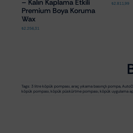
– Kalın Kaplama Etkili
₺
2.811,99
Premium Boya Koruma
Wax
₺
2.256,31
Tags:
3 litre köpük pompası
,
araç yıkama basınçlı pompa
,
AutoD
köpük pompası
,
köpük püskürtme pompası
,
köpük uygulama ap