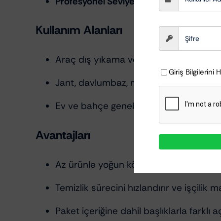
Profesyonel Seviye Performans:
Oto kuaf
Kullanım Alanları
Araç dış yıkama ve ön yıkama köpüğü 
Giriş Bilgilerini 
Jant, davlumbaz, motor bölgesi gibi al
Ev ve bahçe genel temizlik işlemlerin
Avantajları
Az ürünle yoğun köpük elde etmenizi s
Temizlik sürecini hızlandırır ve işçilik m
Paket içeriğine dahil başlıklarla farkl