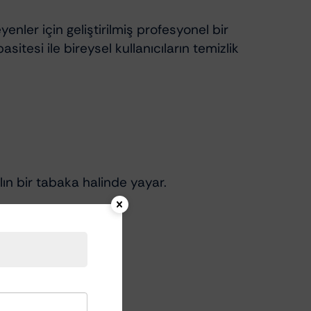
ler için geliştirilmiş profesyonel bir
tesi ile bireysel kullanıcıların temizlik
ın bir tabaka halinde yayar.
kânı.