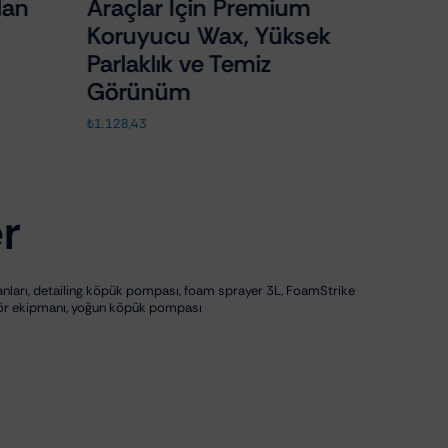
lan
Araçlar İçin Premium
Koruyucu Wax, Yüksek
Parlaklık ve Temiz
Görünüm
₺
1.128,43
r
nları
,
detailing köpük pompası
,
foam sprayer 3L
,
FoamStrike
ör ekipmanı
,
yoğun köpük pompası