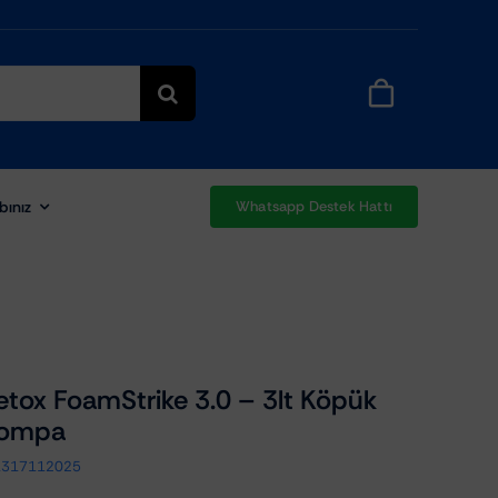
bınız
Whatsapp Destek Hattı
tox FoamStrike 3.0 – 3lt Köpük
Pompa
1317112025