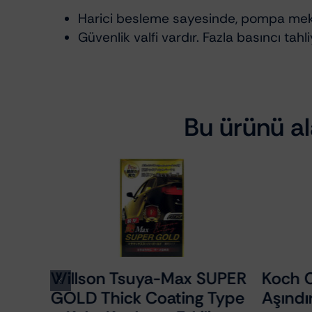
Harici besleme sayesinde, pompa mek
Güvenlik valfi vardır. Fazla basıncı tahl
Bu ürünü ala
ish
Willson Tsuya-Max SUPER
Koch C
GOLD Thick Coating Type
Aşındır