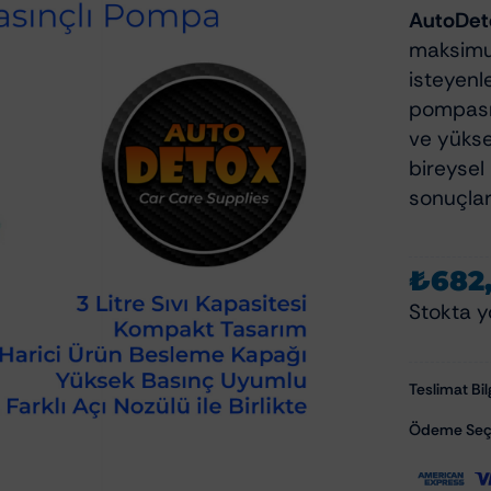
Polisaj Aksesuarları
AutoDeto
Polisaj Makineleri
zliği Ve Bakımı
maksimum
Polisaj Pedleri
isteyenle
zu Temizleyiciler
pompasıd
ve yükse
emizlik Ve Koruma
bireysel 
om Temizlik Ve Bakımı
sonuçlar
mizlik Ve Bakımı
Aksam Bakımı
₺
682
ksesuarları
Cam Su İticiler
Stokta y
Şampuanları
Hızlı Cila & Quick Detailer
apışkan Temizleyiciler
Nano Koruma Ürünleri
Teslimat Bilg
Seramik Koruma Ürünleri
Ödeme Seçe
Wax-Sealant-Glaze