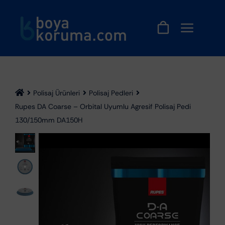
Skip
to
content
Polisaj Ürünleri
Polisaj Pedleri
Rupes DA Coarse – Orbital Uyumlu Agresif Polisaj Pedi
130/150mm DA150H