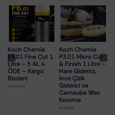
ch Chemie
Koch Chemie
SCANG
.01 Fine Cut 1
P3.01 Micro Cut
StarMa
re – 5 AL 4
& Finish 1 Litre –
Polisaj
E – Kargo
Hare Giderici,
Üzerin
zden!
İnce Çizik
Edilebi
Giderici ve
LED De
036,35
Carnauba Wax
Aydınl
Koruma
₺
10.256,69
₺
2.902,39