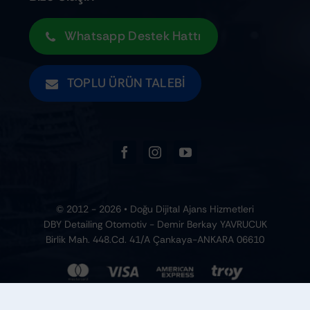
Whatsapp Destek Hattı
TOPLU ÜRÜN TALEBI
© 2012 - 2026 • Doğu Dijital Ajans Hizmetleri
DBY Detailing Otomotiv - Demir Berkay YAVRUCUK
Birlik Mah. 448.Cd. 41/A Çankaya-ANKARA 06610