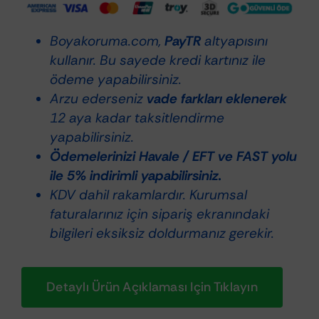
Uyumlu
Agresif
Boyakoruma.com,
PayTR
altyapısını
Polisaj
kullanır. Bu sayede kredi kartınız ile
Pedi
ödeme yapabilirsiniz.
130/150mm
Arzu ederseniz
vade farkları eklenerek
DA150H
12 aya kadar taksitlendirme
adet
yapabilirsiniz.
Ödemelerinizi Havale / EFT ve FAST yolu
ile 5% indirimli yapabilirsiniz.
KDV dahil rakamlardır. Kurumsal
faturalarınız için sipariş ekranındaki
bilgileri eksiksiz doldurmanız gerekir.
Detaylı Ürün Açıklaması Için Tıklayın